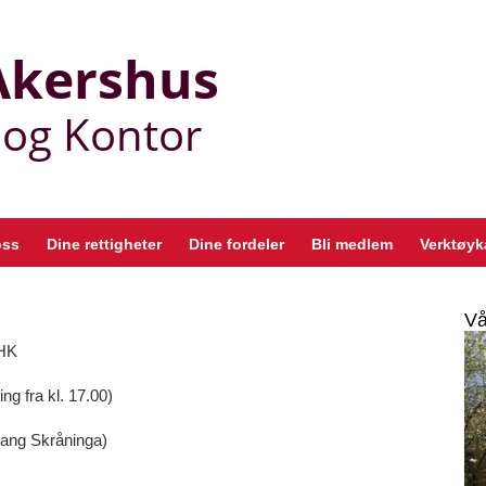
oss
Dine rettigheter
Dine fordeler
Bli medlem
Verktøyk
Vå
 HK
ng fra kl. 17.00)
ngang Skråninga)