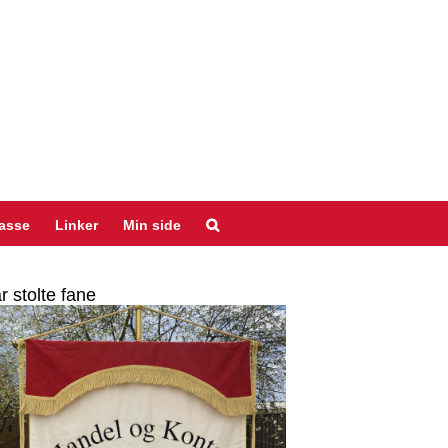
asse
Linker
Min side
r stolte fane