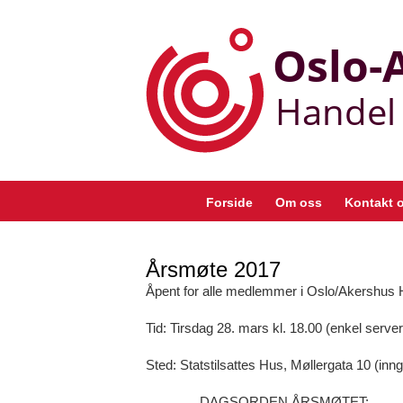
Skip
to
content
Forside
Om oss
Kontakt 
Årsmøte 2017
Åpent for alle medlemmer i Oslo/Akershus
Tid: Tirsdag 28. mars kl. 18.00 (enkel serveri
Sted: Statstilsattes Hus, Møllergata 10 (in
DAGSORDEN ÅRSMØTET: