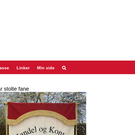
asse
Linker
Min side
r stolte fane