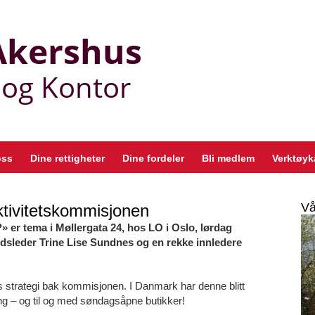
oss
Dine rettigheter
Dine fordeler
Bli medlem
Verktøyk
Vå
tivitetskommisjonen
» er tema i Møllergata 24, hos LO i Oslo, lørdag
ndsleder Trine Lise Sundnes og en rekke innledere
 strategi bak kommisjonen. I Danmark har denne blitt
ering – og til og med søndagsåpne butikker!