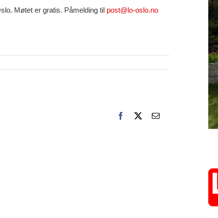
slo. Møtet er gratis. Påmelding til
post@lo-oslo.no
Facebook
X
E-
post