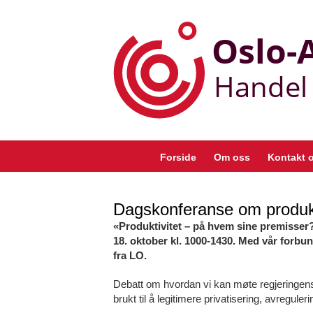
Skip
to
content
Forside
Om oss
Kontakt 
Dagskonferanse om produk
«Produktivitet – på hvem sine premisser?
18. oktober kl. 1000-1430. Med vår forbu
fra LO.
Debatt om hvordan vi kan møte regjeringens
brukt til å legitimere privatisering, avregul