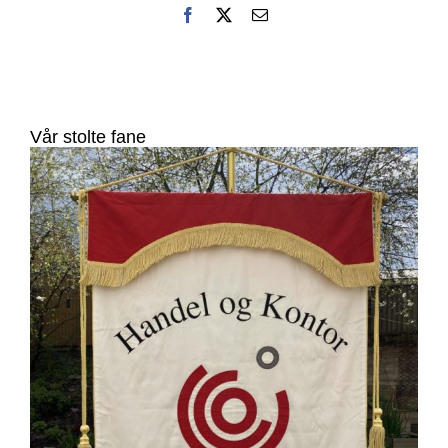
Facebook
X
E-
post
Vår stolte fane