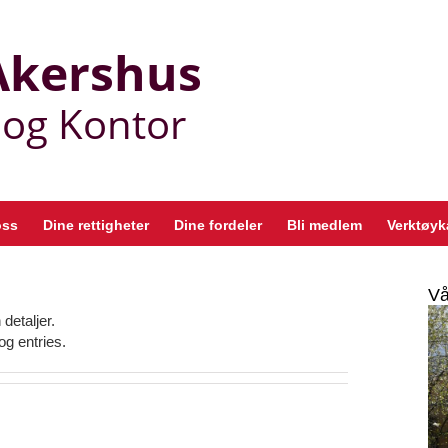
oss
Dine rettigheter
Dine fordeler
Bli medlem
Verktøyk
Vå
detaljer.
g entries.