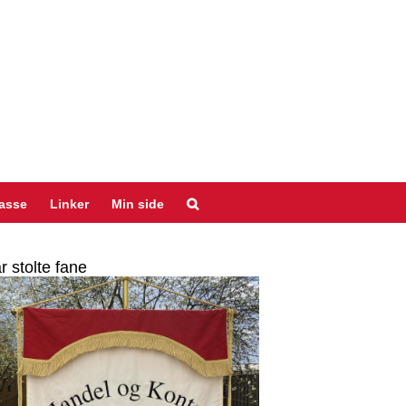
asse
Linker
Min side
r stolte fane