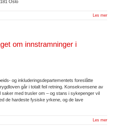
 0181 Oslo
Les mer
aget om innstramninger i
ids- og inkluderingsdepartementets foreslåtte
rygdloven går i totalt feil retning. Konsekvensene av
ll saker med trusler om – og stans i sykepenger vil
ed de hardeste fysiske yrkene, og de lave
Les mer