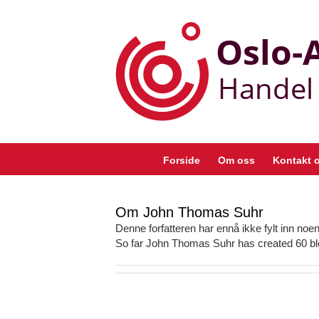
Skip
to
content
Forside
Om oss
Kontakt 
Om
John Thomas Suhr
Denne forfatteren har ennå ikke fylt inn noen 
So far John Thomas Suhr has created 60 blo