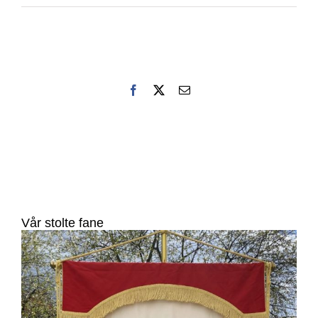
Facebook
X
E-
post
Vår stolte fane