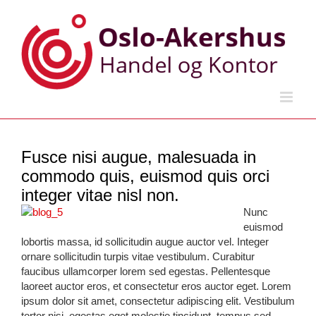
Skip
to
content
Fusce nisi augue, malesuada in
commodo quis, euismod quis orci
integer vitae nisl non.
Nunc
euismod
lobortis massa, id sollicitudin augue auctor vel. Integer
ornare sollicitudin turpis vitae vestibulum. Curabitur
faucibus ullamcorper lorem sed egestas. Pellentesque
laoreet auctor eros, et consectetur eros auctor eget. Lorem
ipsum dolor sit amet, consectetur adipiscing elit. Vestibulum
tortor nisi, egestas eget molestie tincidunt, tempus sed