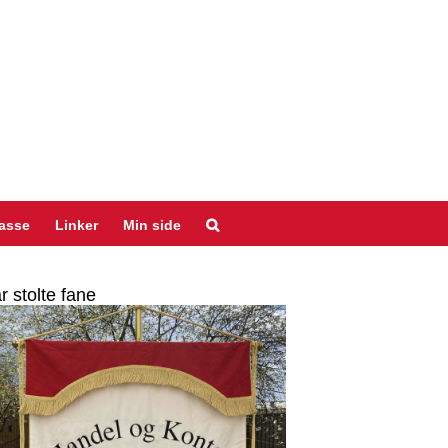
asse
Linker
Min side
r stolte fane