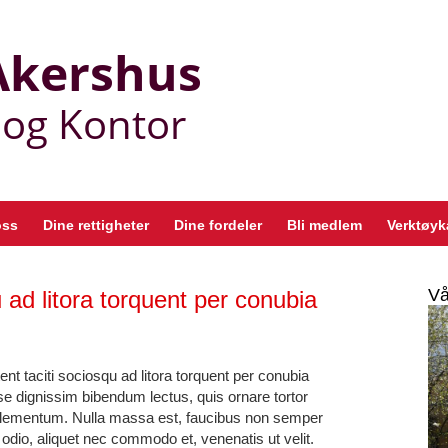
oss
Dine rettigheter
Dine fordeler
Bli medlem
Verktøyk
Vå
u ad litora torquent per conubia
nt taciti sociosqu ad litora torquent per conubia
e dignissim bibendum lectus, quis ornare tortor
lementum. Nulla massa est, faucibus non semper
odio, aliquet nec commodo et, venenatis ut velit.