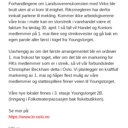
Forhandlingene om Landsoverenskomsten med Virke ble
brutt uten at vi kom til enighet. Riksmegleren har derfor
innkalt partene til mekling. Kommer ikke arbeidsgiverene
våre krav i møte kan en storstreik i varehandel være et
faktum fra lørdag 30. april. I så fall vil Handel og Kontors
medlemmer på 1. mai iføre seg streikevester og gå bak en
egen parole aller først i toget fra Youngstorget.
Uavhengig av om det første arrangementet blir en ordinær
1. mai frokost før toget, eller om det blir en markering for
HKs medlemmer som er i streik, så vil vår forbundsleder
Christopher Beckham delta i Oslo. Vi planlegger en kraftfull
markering av 1. mai og håper flest mulig av våre
medlemmer og støttespillere finner veien til Youngstorget.
Våre nye lokaler finnes i 3. etasje Youngstorget 2B.
(Inngang i Folketeaterpassasjen bak fiskebutikken).
Se mer på:
https://www.lo-oslo.no