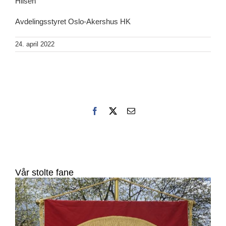
Hilsen
Avdelingsstyret Oslo-Akershus HK
24. april 2022
Facebook
X
E-
post
Vår stolte fane