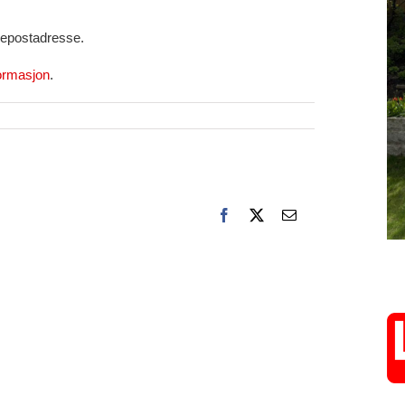
 epostadresse.
ormasjon
.
Facebook
X
E-
post