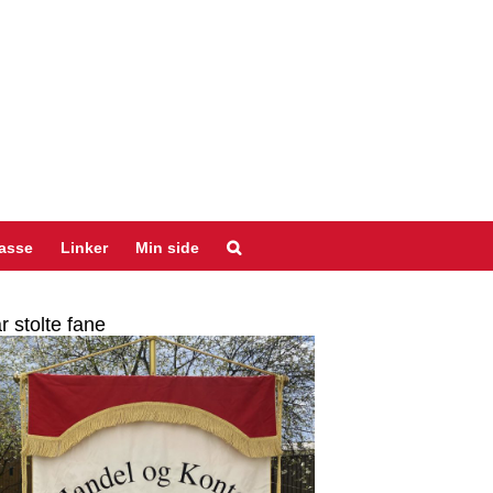
asse
Linker
Min side
r stolte fane