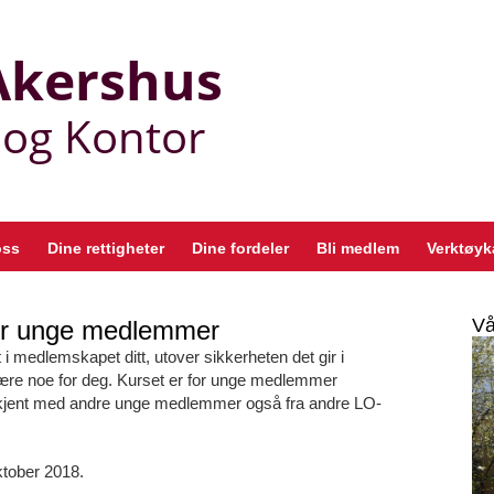
oss
Dine rettigheter
Dine fordeler
Bli medlem
Verktøyk
Vå
for unge medlemmer
t i medlemskapet ditt, utover sikkerheten det gir i
være noe for deg. Kurset er for unge medlemmer
 bli kjent med andre unge medlemmer også fra andre LO-
tober 2018.