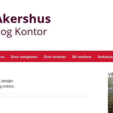
oss
Dine rettigheter
Dine fordeler
Bli medlem
Verktøyk
Vå
detaljer.
g entries.