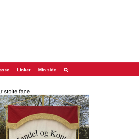
asse
Linker
Min side
r stolte fane