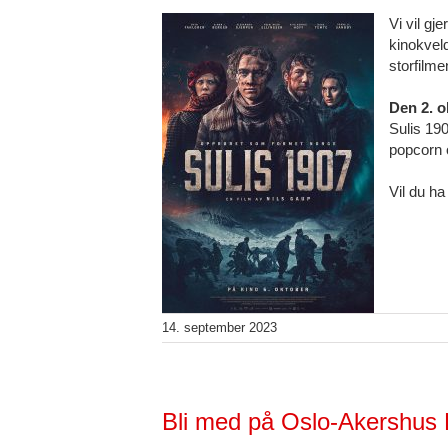
Vi vil gj
kinokvel
storfilme
Den 2. o
Sulis 190
popcorn 
Vil du h
14. september 2023
Bli med på Oslo-Akershus 