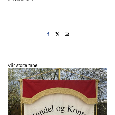
18. oktober 2018
Facebook
X
E-
post
Vår stolte fane