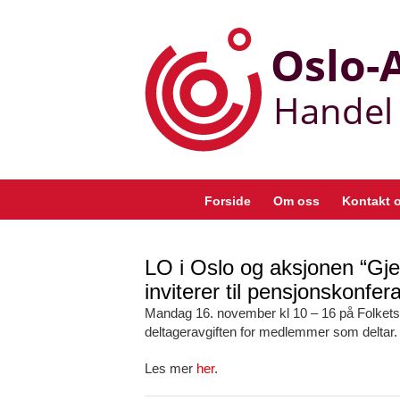
Skip
to
content
Forside
Om oss
Kontakt 
LO i Oslo og aksjonen “Gjen
inviterer til pensjonskonfer
Mandag 16. november kl 10 – 16 på Folkets
deltageravgiften for medlemmer som deltar.
Les mer
her
.