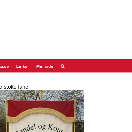
asse
Linker
Min side
r stolte fane