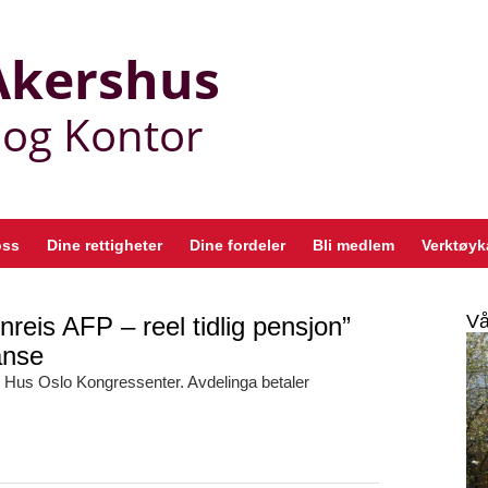
oss
Dine rettigheter
Dine fordeler
Bli medlem
Verktøyk
Vå
reis AFP – reel tidlig pensjon”
anse
 Hus Oslo Kongressenter. Avdelinga betaler