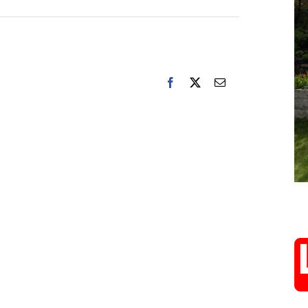
Facebook
X
E-
post