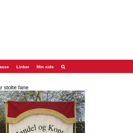
asse
Linker
Min side
r stolte fane