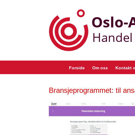
Skip
to
content
Forside
Om oss
Kontakt 
Bransjeprogrammet: til ansa