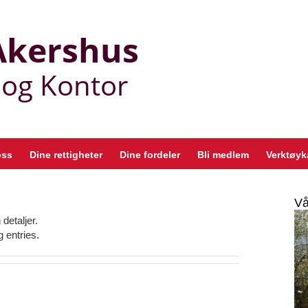
oss
Dine rettigheter
Dine fordeler
Bli medlem
Verktøyk
Vå
detaljer.
 entries.