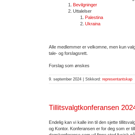
Bevilgninger
Uttalelser
Palestina
Ukraina
Alle medlemmer er velkomne, men kun valg
tale- og forslagsrett.
Forslag som ønskes
9. september 2024
|
Stikkord:
representantskap
Tillitsvalgtkonferansen 2024
Endelig kan vi kalle inn til den sjette tilli
og Kontor. Konferansen er for deg som er till
dagskonferanse som vil finne sted fysisk på t