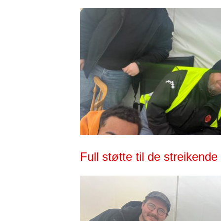
rosseri
Full støtte til de streiken