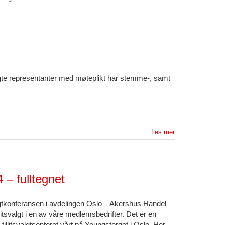
te representanter med møteplikt har stemme-, samt
Les mer
 – fulltegnet
tsvalgtkonferansen i avdelingen Oslo – Akershus Handel
itsvalgt i en av våre medlemsbedrifter. Det er en
illitsvalgtsenteret vårt på Youngstorget i Oslo. Her