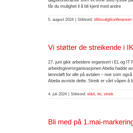
får du mulighet il å bli kjent med andre
5. august 2024
|
Stikkord:
tillitsvalgtkonferansen
Vi støtter de streikende i I
27. juni gikk arbeidere organisert i EL og IT F
arbeidsgiverorganisasjonen Abelia hadde avvi
lønnsløft for alle på avtalen – noe som også
Abelia avviste dette. Streik er vårt våpen å
4. juli 2024
|
Stikkord:
el&it
,
ikt
,
streik
Bli med på 1.mai-markerin