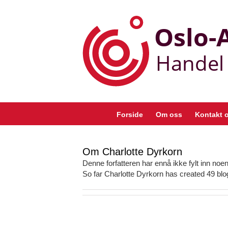
Skip
to
content
Forside
Om oss
Kontakt 
Om
Charlotte Dyrkorn
Denne forfatteren har ennå ikke fylt inn noen 
So far Charlotte Dyrkorn has created 49 blog