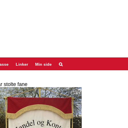
asse
Linker
Min side
r stolte fane