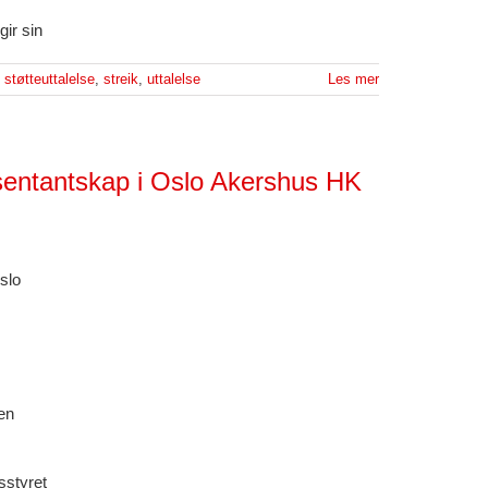
ir sin
,
støtteuttalelse
,
streik
,
uttalelse
Les mer
resentantskap i Oslo Akershus HK
slo
en
sstyret