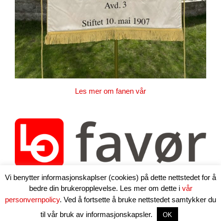
Les mer om fanen vår
Vi benytter informasjonskaplser (cookies) på dette nettstedet for å
bedre din brukeropplevelse. Les mer om dette i
vår
personvernpolicy
. Ved å fortsette å bruke nettstedet samtykker du
Copyright 2024 | Oslo-Akershus Handel og Kontor | Epost:
post@handelogkontor.org
| Les om
vår personvernpolicy
| Levert
til vår bruk av informasjonskapsler.
OK
av
LO Media