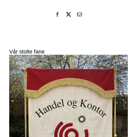
Facebook
X
E-
post
Vår stolte fane