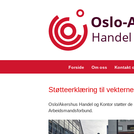
Skip
to
content
Forside
Om oss
Kontakt 
Støtteerklæring til vekterne 
Oslo/Akershus Handel og Kontor støtter d
Arbeidsmandsforbund.