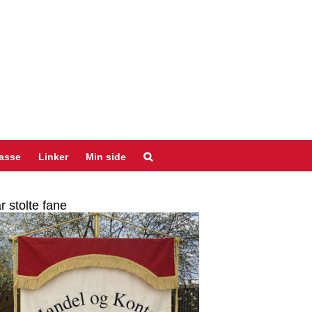
asse
Linker
Min side
r stolte fane