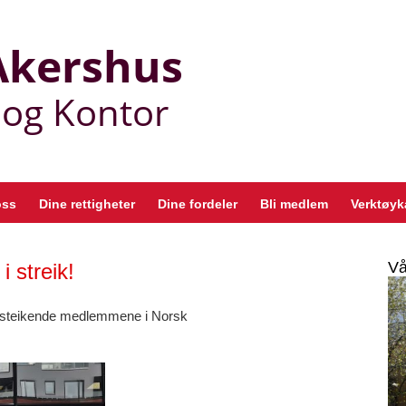
oss
Dine rettigheter
Dine fordeler
Bli medlem
Verktøyk
Vå
i streik!
e steikende medlemmene i Norsk