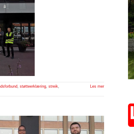
ndsforbund
,
støtteerklæring
,
streik
,
Les mer