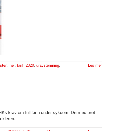
sten
,
nei
,
tariff 2020
,
uravstemning
,
Les mer
a HKs krav om full lønn under sykdom. Dermed brøt
ekleren.